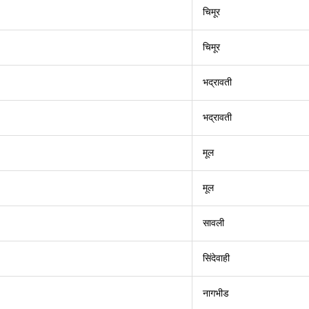
चिमूर
चिमूर
भद्रावती
भद्रावती
मूल
मूल
सावली
सिंदेवाही
नागभीड