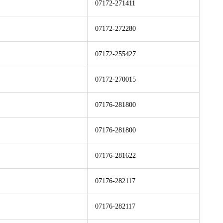
07172-271411
07172-272280
07172-255427
07172-270015
07176-281800
07176-281800
07176-281622
07176-282117
07176-282117