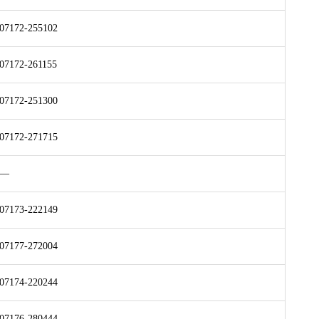
07172-255102
07172-261155
07172-251300
07172-271715
—
07173-222149
07177-272004
07174-220244
07176-280444