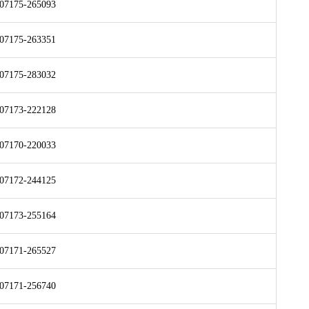
07175-265093
07175-263351
07175-283032
07173-222128
07170-220033
07172-244125
07173-255164
07171-265527
07171-256740